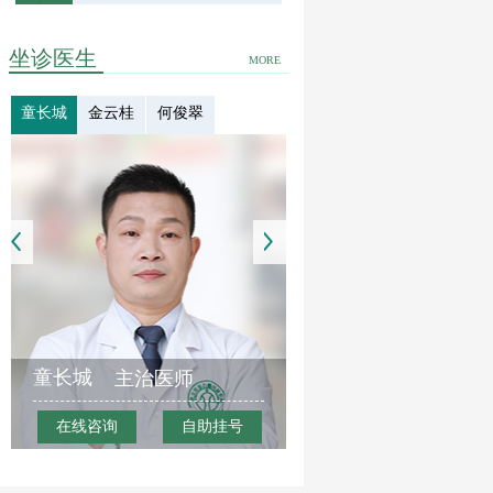
坐诊医生
MORE
童长城
金云桂
何俊翠
童长城
主治医师
在线咨询
自助挂号