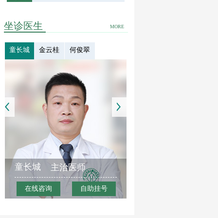
坐诊医生
MORE
童长城
金云桂
何俊翠
童长城
主治医师
在线咨询
自助挂号