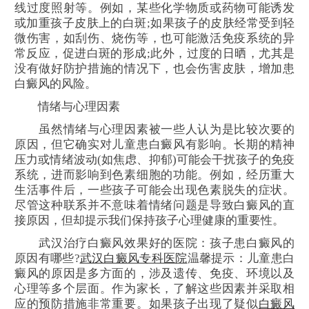
线过度照射等。例如，某些化学物质或药物可能诱发
或加重孩子皮肤上的白斑;如果孩子的皮肤经常受到轻
微伤害，如刮伤、烧伤等，也可能激活免疫系统的异
常反应，促进白斑的形成;此外，过度的日晒，尤其是
没有做好防护措施的情况下，也会伤害皮肤，增加患
白癜风的风险。
情绪与心理因素
虽然情绪与心理因素被一些人认为是比较次要的
原因，但它确实对儿童患白癜风有影响。长期的精神
压力或情绪波动(如焦虑、抑郁)可能会干扰孩子的免疫
系统，进而影响到色素细胞的功能。例如，经历重大
生活事件后，一些孩子可能会出现色素脱失的症状。
尽管这种联系并不意味着情绪问题是导致白癜风的直
接原因，但却提示我们保持孩子心理健康的重要性。
武汉治疗白癜风效果好的医院：孩子患白癜风的
原因有哪些?
武汉白癜风专科医院
温馨提示：儿童患白
癜风的原因是多方面的，涉及遗传、免疫、环境以及
心理等多个层面。作为家长，了解这些因素并采取相
应的预防措施非常重要。如果孩子出现了疑似
白癜风