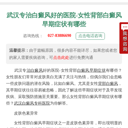
武汉专治白癜风好的医院-女性背部白癜风
早期症状有哪些
027-83886690
咨询热线：
点击电话咨询
温馨提示：
由于篇幅原因，很多内容不能详尽，如果您或者您
的家人需要疾病咨询，可
点击此处
进行免费沟通
武汉专
治白癜风
好的医院-女性背部
白癜风早期症状
有哪些？
女性朋友们常常对皮肤美白充满了关注与热情，但偶尔我们会忽略
一些皮肤问题的潜在风险，比如白癜风。尤其是女性
背部白癜风
，
其早期症状往往容易被忽略，因此了解这些早期症状对于及早发现
疾病、采取预防措施至关重要。那么女性背部白癜风早期症状有哪
些？
武汉白癜风专科医院
为你解答。
皮肤色素异常
女性背部白癜风早期症状之一是皮肤色素异常，即出现明显的