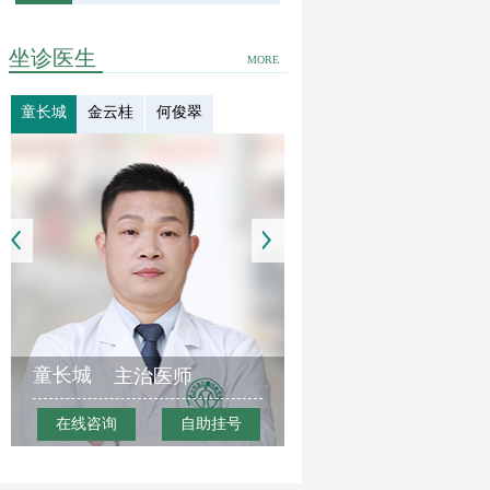
坐诊医生
MORE
童长城
金云桂
何俊翠
童长城
主治医师
在线咨询
自助挂号