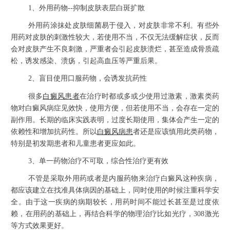
1、外用药物--抑制皮肤表层白斑扩散
外用药涂抹处皮肤细菌易于侵入，对皮肤非常不利。有些外
用药对皮肤的刺激性较大，若使用不当，不仅无法缓解症状，反而
会对皮肤产生不良刺激，严重者会引起皮肤溃烂，甚至造成骨质疏
松，诱发感染、溃疡，引起高血压等严重后果。
2、盲目使用口服药物，会诱发抗药性
很多
白癜风患者
在治疗时都或多或少使用过激素，激素类药
物对白癜风病症见效快，使用方便，但若使用不当，会存在一定的
副作用。长期的临床实践表明，过度长期使用，集体会产生一定的
依赖性和增加抗药性。所以
白癜风病患
者还是应该慎用此类药物，
特别是初发期患者和儿童患者更应如此。
3、单一药物治疗不可取，综合性治疗更有效
不管是采取外用药或者是内服药物来治疗白癜风这种疾病，
都应该建立在找准具体病因的基础上，同时使用的时候注重科学安
全。由于这一疾病的病期较长，用药时间不能过长甚至是过度依
赖，在用药的基础上，再结合科学的物理治疗比如光疗，308激光
等方式效果更好。