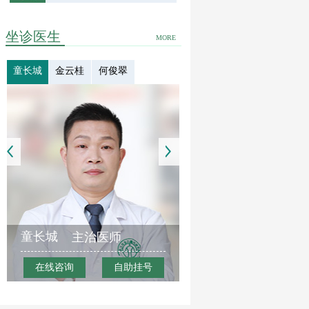
坐诊医生
MORE
童长城
金云桂
何俊翠
童长城
主治医师
在线咨询
自助挂号