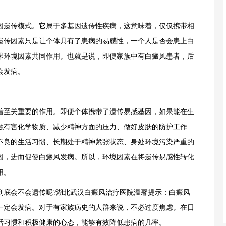
因遗传模式。它属于多基因遗传性疾病，这意味着，仅仅携带相
遗传因素只是让个体具有了患病的易感性，一个人是否会患上白
界环境因素共同作用。也就是说，即便家族中有白癜风患者，后
会发病。
至关重要的作用。即便个体携带了遗传易感基因，如果能在生
触有害化学物质、减少精神方面的压力、做好皮肤的防护工作
不良的生活习惯、长期处于精神紧张状态、身处环境污染严重的
因，进而促使白癜风发病。所以，环境因素在将遗传易感性转化
用。
底会不会遗传呢?湖北武汉白癜风治疗医院温馨提示：白癜风
一定会发病。对于有家族病史的人群来说，不必过度焦虑。在日
活习惯和积极健康的心态，能够有效降低患病的几率。