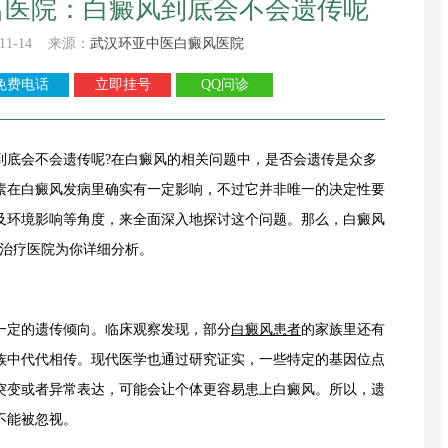
名医院：白癜风到底会不会遗传呢
11-14 来源：
武汉环亚中医白癜风医院
免费电话
立即挂号
QQ问诊
到底会不会遗传呢?在白癜风的相关问题中，是否会遗传是众多
素在白癜风发病里确实有一定影响，不过它并非唯一的决定性要
及环境影响等角度，来全面深入地探讨这个问题。那么，白癜风
风治疗医院为你详细分析。
定的遗传倾向。临床观察发现，部分
白癜风患者
的家族里还有
族中代代相传。现代医学也通过研究证实，一些特定的基因位点
突变或者异常表达，可能会让个体更容易患上白癜风。所以，遗
不能被忽视。