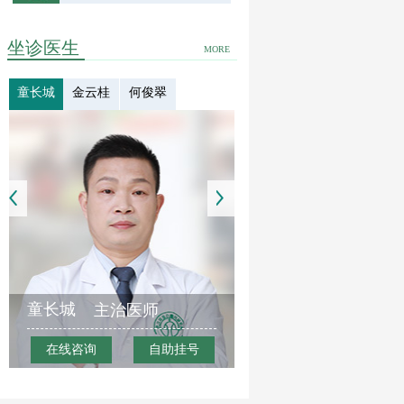
坐诊医生
MORE
童长城
金云桂
何俊翠
童长城
主治医师
在线咨询
自助挂号