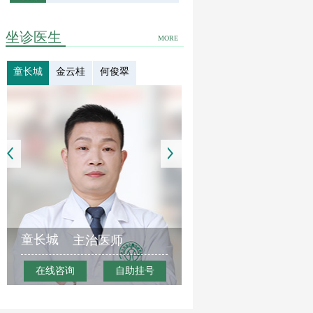
坐诊医生
MORE
童长城
金云桂
何俊翠
童长城
主治医师
在线咨询
自助挂号