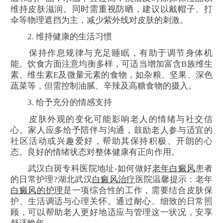
维持皮肤滋润。同时需重视防晒，建议以戴帽子、打
伞等物理遮挡为主，减少紫外线对皮肤的刺激。
2. 维持健康的生活习惯
保持作息规律与充足睡眠，有助于调节身体机
能。饮食方面注意均衡多样，可适当增加富含B族维生
素、维生素E及微量元素的食物，如杂粮、坚果、深色
蔬菜等，但需控制油腻、辛辣及高糖食物的摄入。
3. 给予充分的情感支持
皮肤外观的变化可能影响老人的情绪与社交信
心。家人应多给予陪伴与沟通，鼓励老人参与适宜的
社区活动或兴趣爱好，帮助其保持积极、开朗的心
态。良好的情绪状态对整体健康有正向作用。
武汉白斑专科医院地址-如何做好
老年白癜风
患者
的日常护理?湖北武汉
白癜风治疗
医院温馨提示：老年
白癜风的护理
是一项综合性的工作，需要结合皮肤保
护、生活调适与心理关怀。通过耐心、细致的日常照
顾，可以帮助老人更好地适应与管理这一状况，安享