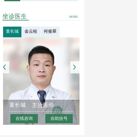
坐诊医生
MORE
童长城
金云桂
何俊翠
童长城
主治医师
在线咨询
自助挂号