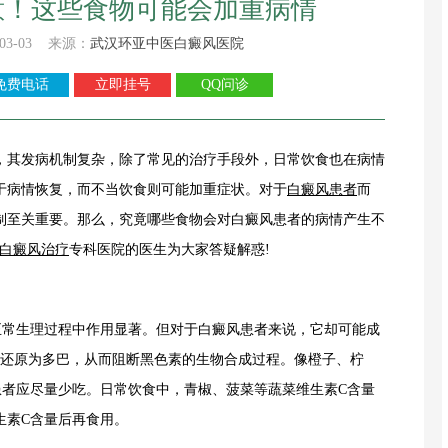
意！这些食物可能会加重病情
03-03 来源：
武汉环亚中医白癜风医院
免费电话
立即挂号
QQ问诊
其发病机制复杂，除了常见的治疗手段外，日常饮食也在病情
于病情恢复，而不当饮食则可能加重症状。对于
白癜风患者
而
制至关重要。那么，究竟哪些食物会对白癜风患者的病情产生不
白癜风治疗
专科医院的医生为大家答疑解惑!
常生理过程中作用显著。但对于白癜风患者来说，它却可能成
醌还原为多巴，从而阻断黑色素的生物合成过程。像橙子、柠
患者应尽量少吃。日常饮食中，青椒、菠菜等蔬菜维生素C含量
生素C含量后再食用。