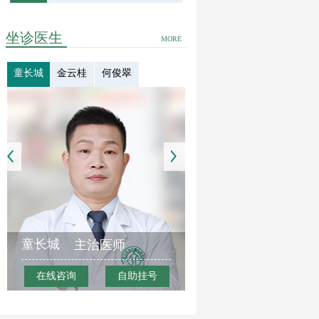
坐诊医生
MORE
童长城
金云桂
何俊翠
童长城
主治医师
在线咨询
自助挂号