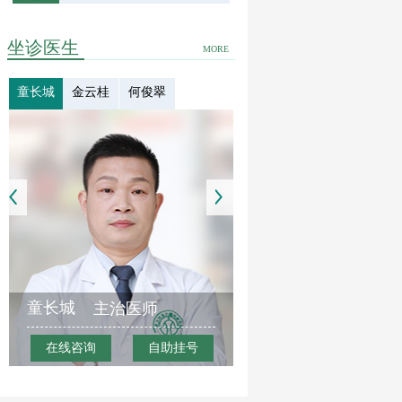
坐诊医生
MORE
童长城
金云桂
何俊翠
童长城
主治医师
在线咨询
自助挂号