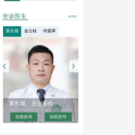
坐诊医生
MORE
童长城
金云桂
何俊翠
童长城
主治医师
在线咨询
自助挂号