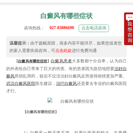
白癜风有哪些症状
027-83886690
咨询热线：
点击电话咨询
温馨提示：
由于篇幅原因，很多内容不能详尽，如果您或者您
的家人需要疾病咨询，可
点击此处
进行免费沟通
白癜风患者
大多数都十分自卑，认为自己
【
白癜风有哪些症状
】
的外表给自己带来了巨大的伤害。有的患者因为急切地想要
治好白
癜风
而胡乱用药，较后不仅没治好白癜风反而使得病情更加严重。
武汉白癜风医院
医生建议，
治疗白癜风
还是要去专业的白癜风医院
才行。
【白癜风有哪些症状】
1）白癜风一般不痛不痒，如果白斑面积较大，在暴晒