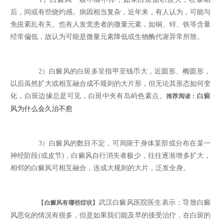
后，间或有些烧灼感。病因相当复杂，近年来，有人认为，可能与
免疫紊乱有关。也有人发觉患者的微量元素，如铜、锌、铁等含量
经常偏低，故认为可能是微量元素降低或生物酶代谢异常所致。
2）白癜风的白斑多呈指甲至钱币大，近圆形、椭圆形，
以后虽然扩大或相互融合成不规则的大片形，但无论其形态如何变
化，白斑边缘总是可见，白斑中夹有岛屿色素点。
白癜
推荐阅读：
风为什么会久治不愈
3）白癜风的数目不定，可局限于身体某部或分布在某一
神经阶段(或皮节)，白癜风自行消失者极少，往往逐渐增多扩大，
相邻的白癜风可相互融合，连成大规则的大片，泛发全身。
武汉白癜风医院医生表示：导致白癜
【白癜风有哪些症状】
风恶化的情况有很多，但是如果我们能及早的接受治疗，在白斑的